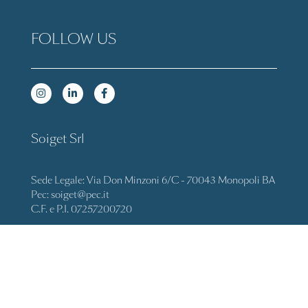
FOLLOW US
Soiget Srl
Sede Legale: Via Don Minzoni 6/C - 70043 Monopoli BA
Pec: soiget@pec.it
C.F. e P.I. 07257200720
Cap. Sociale 1.510.000,00 i.v.
REA Bari 544041
Licenza Taleapg 33982 del 14.03.2018